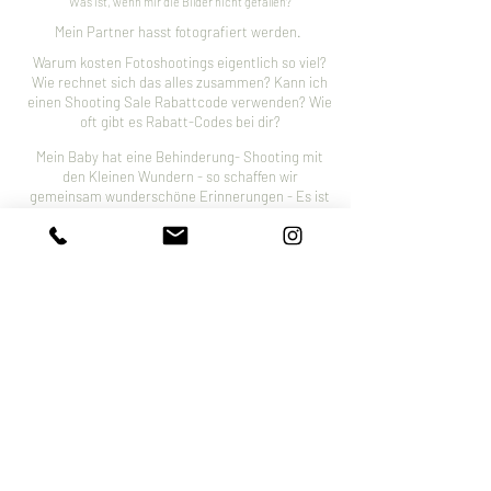
Was ist, wenn mir die Bilder nicht gefallen?
Mein Partner hasst fotografiert werden.
Warum kosten Fotoshootings eigentlich so viel?
Wie rechnet sich das alles zusammen? Kann ich
einen Shooting Sale Rabattcode verwenden? Wie
oft gibt es Rabatt-Codes bei dir?
Mein Baby hat eine Behinderung- Shooting mit
den Kleinen Wundern - so schaffen wir
gemeinsam wunderschöne Erinnerungen - Es ist
keine Frage des Wie sondern eine Frage der
Vorbesprechung. Mit Feingefühl und
Einfühlungsvermögen gelingen mit jedem Baby/
Kind Bilder.
Warum kosten Fotoshootings eigentlich so viel? Wie
rechnet sich das alles zusammen? Kann ich einen
Shooting Sale Rabattcode verwenden? Wie oft gibt es
Rabatt-Codes bei dir?
Wie oft gibt es Rabatt-Codes bei dir und wie
bekomme ich Sie?
Geschenk-