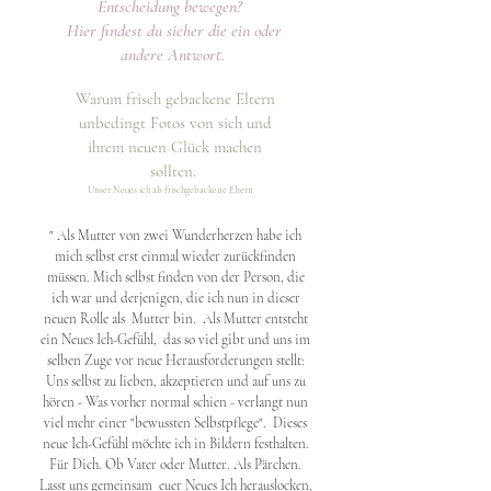
Entscheidung bewegen?
Hier findest du sicher die ein oder
andere Antwort.
Warum frisch gebackene Eltern
unbedingt Fotos von sich und
ihrem neuen Glück machen
sollten.
Unser Neues ich als frischgebackene Eltern
" Als Mutter von zwei Wunderherzen habe ich
mich selbst erst einmal wieder zurückfinden
müssen. Mich selbst finden von der Person, die
ich war und derjenigen, die ich nun in dieser
neuen Rolle als Mutter bin. Als Mutter entsteht
ein Neues Ich-Gefühl, das so viel gibt und uns im
selben Zuge vor neue Herausforderungen stellt:
Uns selbst zu lieben, akzeptieren und auf uns zu
hören - Was vorher normal schien - verlangt nun
viel mehr einer "bewussten Selbstpflege". Dieses
neue Ich-Gefühl möchte ich in Bildern festhalten.
Für Dich. Ob Vater oder Mutter. Als Pärchen.
Lasst uns gemeinsam euer Neues Ich herauslocken,