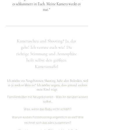
es schlummert in Euch. Meine Kamera weckt es
nur."
Kamerascheu und Shooting? Ja, das
geht! Ich verrate euch wie! Die
richtige Stimmung und Atmosphäre
heilt selbst den größten
Kameramuffel
Ich möchte ein Neugeborenen Shooting, habe aber Bedenken, weil
es ja noch so klein ist? Ich möchte ungern, dass jemand anderes
mein Kind trägt.
Familienbilder mit Neugeborenen - Was ihr darüber wissen
solltet.
Was, wenn das Baby nicht schläft?
Warum kosten Fotoshootings eigentlich so viel? Wie
rechnet sich das alles zusammen?